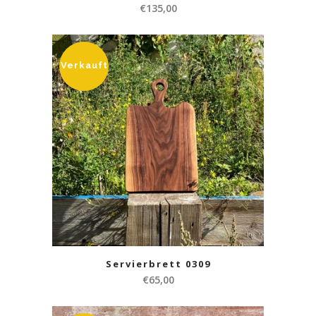
€
135,00
Verkauft
Servierbrett 0309
€
65,00