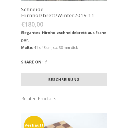
Schneide-
Hirnholzbrett/Winter2019 11
€
180,00
Elegantes Hirnholzschneidebrett aus Esche
pur.
Maße:
41 x 48 cm, ca. 30 mm dick
SHARE ON:
BESCHREIBUNG
Related Products
Verkauft