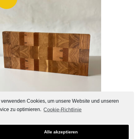
Schneide-Hirnholzbrett 050123
 verwenden Cookies, um unsere Website und unseren
€
115,00
vice zu optimieren.
Cookie-Richtlinie
Alle akzeptieren